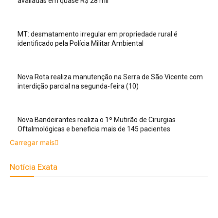
avaliadas em quase R$ 28 mil
MT: desmatamento irregular em propriedade rural é
identificado pela Polícia Militar Ambiental
Nova Rota realiza manutenção na Serra de São Vicente com
interdição parcial na segunda-feira (10)
Nova Bandeirantes realiza o 1º Mutirão de Cirurgias
Oftalmológicas e beneficia mais de 145 pacientes
Carregar mais
Notícia Exata
Telefone: (66) 9 8436-0806 E-
mail: contato@noticiaexata.com.br Endereço: Rua A-4, nº 412,
Setor A, Centro, CEP: 78580-000, Alta Floresta - Mato Grosso