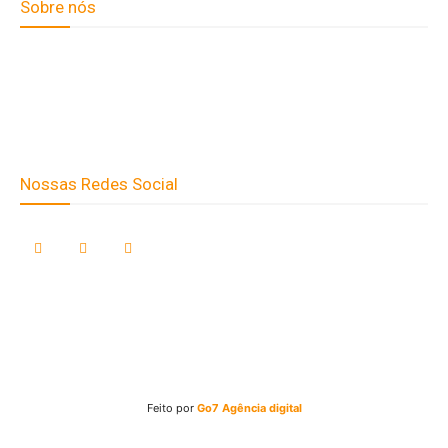
Sobre nós
Fale Conosco
Quem Somos
Expediente
Nossas Redes Social
Clay José Frantz ME - CNPJ: 13.321.695/0001-55 2023 Todos os
direitos reservados - É proibida a reprodução de matérias sem ser citada
a fonte.
Feito por
Go7 Agência digital