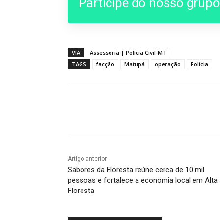
Participe do nosso grup
VIA
Assessoria | Polícia Civil-MT
TAGS
facção
Matupá
operação
Polícia
Compartilhado
Artigo anterior
Sabores da Floresta reúne cerca de 10 mil
pessoas e fortalece a economia local em Alta
Floresta