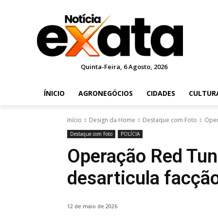
Quinta-Feira, 6 Agosto, 2026
ÍNICIO
AGRONEGÓCIOS
CIDADES
CULTUR
Início
Design da Home
Destaque com Foto
Oper
Destaque com Foto
POLÍCIA
Operação Red Tune
desarticula facçã
12 de maio de 2026