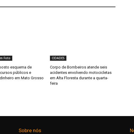
m Foto
CIDADES
uposto esquema de
Corpo de Bombeiros atende seis
ecursos públicos e
acidentes envolvendo motocicletas
dinheiro em Mato Grosso
em Alta Floresta durante a quarta-
feira
Sobre nós
N