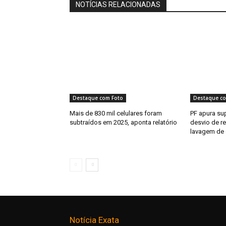
NOTÍCIAS RELACIONADAS
Destaque com Foto
Destaque co
Mais de 830 mil celulares foram
PF apura s
subtraídos em 2025, aponta relatório
desvio de r
lavagem de 
Notícia Exata