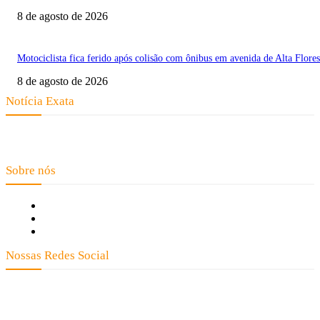
8 de agosto de 2026
Motociclista fica ferido após colisão com ônibus em avenida de Alta Flores
8 de agosto de 2026
Notícia Exata
Telefone: (66) 9 8436-0806 E-mail: contato@noticiaexata.com.br
Endereço: Rua A-4, nº 412, Setor A, Centro, CEP: 78580-000, Alta Floresta
- Mato Grosso
Sobre nós
Fale Conosco
Quem Somos
Expediente
Nossas Redes Social