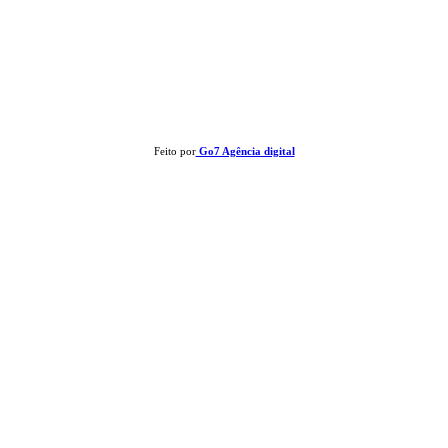
Clay José Frantz ME - CNPJ: 13.321.695/0001-55 2023 Todos os direitos
reservados - É proibida a reprodução de matérias sem ser citada a fonte.
Feito por
Go7 Agência digital