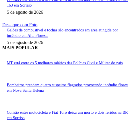
163 em Sorriso
5 de agosto de 2026
Destaque com Foto
Galões de combustível e tochas são encontrados em área atingida por
incêndio em Alta Floresta
5 de agosto de 2026
MAIS POPULAR
MT está entre os 5 melhores salários das Polícias Civil e Militar do país
Bombeiros prendem quatro suspeitos flagrados provocando incêndio flores
em Nova Santa Helena
Colisão entre motocicleta e Fiat Toro deixa um morto e dois feridos na B
em Sorriso