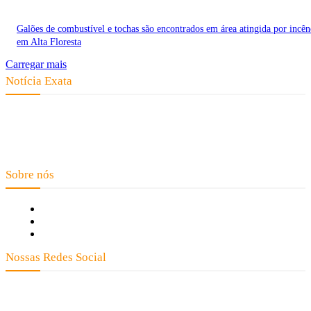
Galões de combustível e tochas são encontrados em área atingida por incên
em Alta Floresta
Carregar mais
Notícia Exata
Telefone: (66) 9 8436-0806 E-mail: contato@noticiaexata.com.br
Endereço: Rua A-4, nº 412, Setor A, Centro, CEP: 78580-000, Alta
Floresta - Mato Grosso
Sobre nós
Fale Conosco
Quem Somos
Expediente
Nossas Redes Social