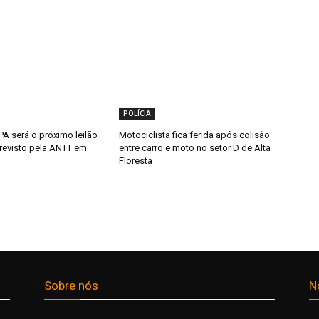
POLÍCIA
A será o próximo leilão
Motociclista fica ferida após colisão
previsto pela ANTT em
entre carro e moto no setor D de Alta
Floresta
Sobre nós
N