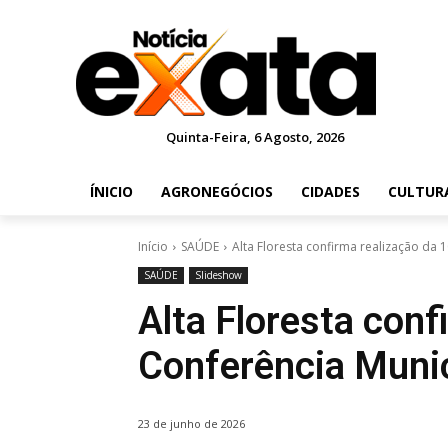
Quinta-Feira, 6 Agosto, 2026
ÍNICIO
AGRONEGÓCIOS
CIDADES
CULTUR
Início
SAÚDE
Alta Floresta confirma realização da 
SAÚDE
Slideshow
Alta Floresta conf
Conferência Munic
23 de junho de 2026