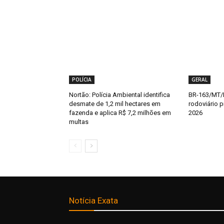
POLÍCIA
GERAL
Nortão: Polícia Ambiental identifica
BR-163/MT/P
desmate de 1,2 mil hectares em
rodoviário 
fazenda e aplica R$ 7,2 milhões em
2026
multas
Notícia Exata