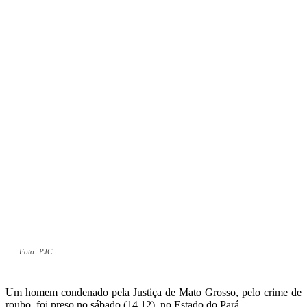
Foto: PJC
Um homem condenado pela Justiça de Mato Grosso, pelo crime de
roubo, foi preso no sábado (14.12), no Estado do Pará.