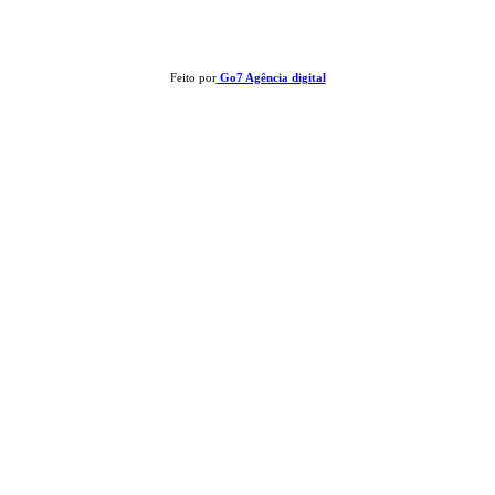
proibida a reprodução de matérias sem ser citada a fonte.
Feito por
Go7 Agência digital