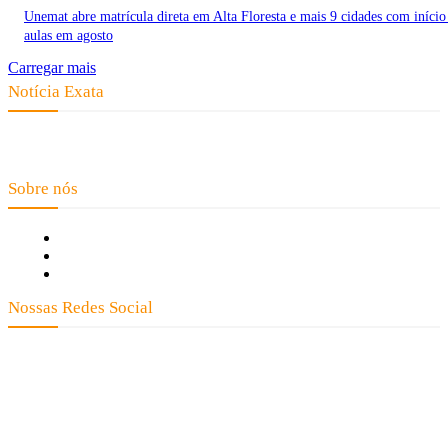
Unemat abre matrícula direta em Alta Floresta e mais 9 cidades com início
aulas em agosto
Carregar mais
Notícia Exata
Telefone: (66) 9 8436-0806 E-mail: contato@noticiaexata.com.br
Endereço: Rua A-4, nº 412, Setor A, Centro, CEP: 78580-000, Alta Floresta
- Mato Grosso
Sobre nós
Fale Conosco
Quem Somos
Expediente
Nossas Redes Social
Clay José Frantz ME - CNPJ: 13.321.695/0001-55 2023 Todos os direitos reservados - É