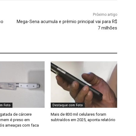
Próximo artigo
co
Mega-Sena acumula e prêmio principal vai para R$
7 milhões
m Foto
Destaque com Foto
sgatada de cárcere
Mais de 830 mil celulares foram
homem é preso em
subtraídos em 2025, aponta relatório
pós ameaças com faca