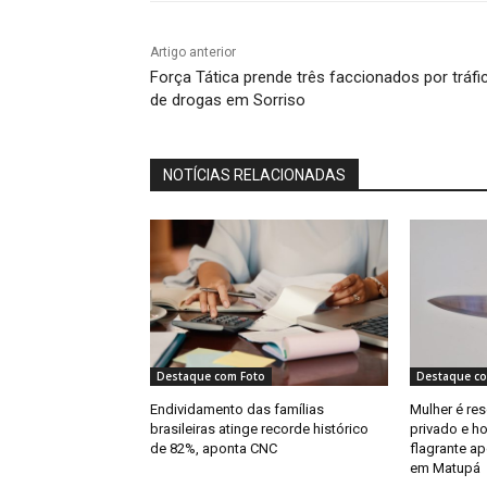
Artigo anterior
Força Tática prende três faccionados por tráfi
de drogas em Sorriso
NOTÍCIAS RELACIONADAS
Destaque com Foto
Destaque co
Endividamento das famílias
Mulher é re
brasileiras atinge recorde histórico
privado e 
de 82%, aponta CNC
flagrante a
em Matupá