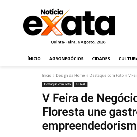
Quinta-Feira, 6 Agosto, 2026
ÍNICIO
AGRONEGÓCIOS
CIDADES
CULTUR
Início
Design da Home
Destaque com Foto
V Fe
Destaque com Foto
GERAL
V Feira de Negóci
Floresta une gast
empreendedorism