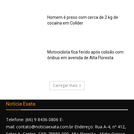
Homem é preso com cerca de 2 kg de
cocaína em Colíder
Motociclista fica ferido após colisão com
ônibus em avenida de Alta Floresta
Carregar mais
Notícia Exata
Telefone: (66) 9 8436-0806 E-
mail: contato@noticiaexata.com.br Endereço: Rua A-4, nº 412,
Setor A, Centro, CEP: 78580-000, Alta Floresta - Mato Grosso