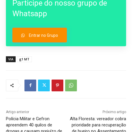
Participe do nosso grupo de
Whatsapp
Entrar no Grupo
VIA
g1 MT
Artigo anterior
Próximo artigo
Polícia Militar e Gefron
Alta Floresta: vereador cobra
apreendem 40 quilos de
prioridade para recuperação
drogas e causam prejuízo de
de bueiro no Assentamento