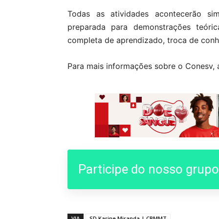
Todas as atividades acontecerão si
preparada para demonstrações teóric
completa de aprendizado, troca de conhe
Para mais informações sobre o Conesv, 
Participe do nosso grup
VIA
SD Karine Miranda | CBMMT