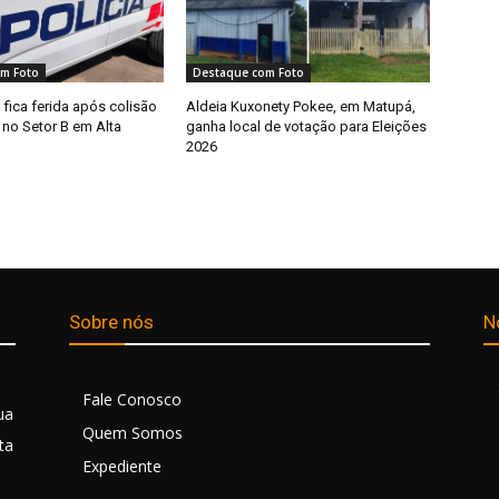
m Foto
Destaque com Foto
 fica ferida após colisão
Aldeia Kuxonety Pokee, em Matupá,
 no Setor B em Alta
ganha local de votação para Eleições
2026
Sobre nós
N
Fale Conosco
ua
Quem Somos
ta
Expediente