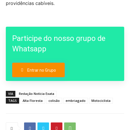
providências cabíveis.
Participe do nosso grupo de
Whatsapp
Entrar no Grupo
VIA
Redação Notícia Exata
TAGS
Alta Floresta
colisão
embriagado
Motociclista