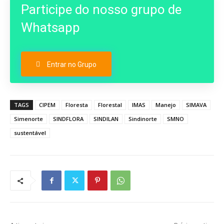
Participe do nosso grupo de
Whatsapp
Entrar no Grupo
TAGS
CIPEM
Floresta
Florestal
IMAS
Manejo
SIMAVA
Simenorte
SINDFLORA
SINDILAN
Sindinorte
SMNO
sustentável