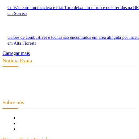
Colisão entre motocicleta e Fiat Toro deixa um morto e dois feridos na B
em Sorriso
Galões de combustível e tochas são encontrados em área atingida por incên
em Alta Floresta
Carregar mais
Notícia Exata
Telefone: (66) 9 8436-0806 E-mail: contato@noticiaexata.com.br
Endereço: Rua A-4, nº 412, Setor A, Centro, CEP: 78580-000, Alta
Floresta - Mato Grosso
Sobre nós
Fale Conosco
Quem Somos
Expediente