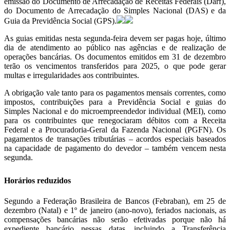
emissão do Documento de Arrecadação de Receitas Federais (Darf),
do Documento de Arrecadação do Simples Nacional (DAS) e da
Guia da Previdência Social (GPS).
As guias emitidas nesta segunda-feira devem ser pagas hoje, último
dia de atendimento ao público nas agências e de realização de
operações bancárias. Os documentos emitidos em 31 de dezembro
terão os vencimentos transferidos para 2025, o que pode gerar
multas e irregularidades aos contribuintes.
A obrigação vale tanto para os pagamentos mensais correntes, como
impostos, contribuições para a Previdência Social e guias do
Simples Nacional e do microempreendedor individual (MEI), como
para os contribuintes que renegociaram débitos com a Receita
Federal e a Procuradoria-Geral da Fazenda Nacional (PGFN). Os
pagamentos de transações tributárias – acordos especiais baseados
na capacidade de pagamento do devedor – também vencem nesta
segunda.
Horários reduzidos
Segundo a Federação Brasileira de Bancos (Febraban), em 25 de
dezembro (Natal) e 1º de janeiro (ano-novo), feriados nacionais, as
compensações bancárias não serão efetivadas porque não há
expediente bancário nessas datas, incluindo a Transferência