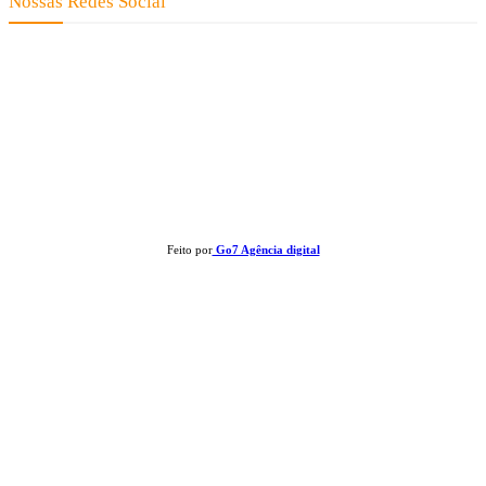
Nossas Redes Social
Clay José Frantz ME - CNPJ: 13.321.695/0001-55 2023 Todos os direitos
reservados - É proibida a reprodução de matérias sem ser citada a fonte.
Feito por
Go7 Agência digital