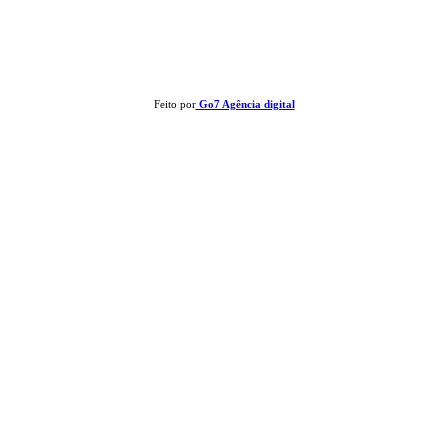
Clay José Frantz ME - CNPJ: 13.321.695/0001-55 2023 Todos os direitos reservados - É
proibida a reprodução de matérias sem ser citada a fonte.
Feito por
Go7 Agência digital