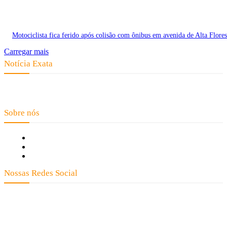
Motociclista fica ferido após colisão com ônibus em avenida de Alta Flores
Carregar mais
Notícia Exata
Telefone: (66) 9 8436-0806 E-mail: contato@noticiaexata.com.br
Endereço: Rua A-4, nº 412, Setor A, Centro, CEP: 78580-000, Alta Floresta
- Mato Grosso
Sobre nós
Fale Conosco
Quem Somos
Expediente
Nossas Redes Social