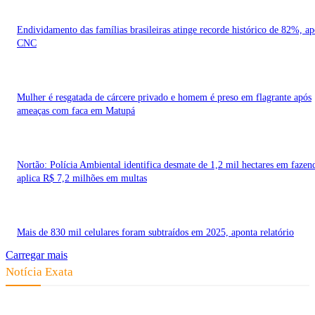
Endividamento das famílias brasileiras atinge recorde histórico de 82%, a
CNC
Mulher é resgatada de cárcere privado e homem é preso em flagrante após
ameaças com faca em Matupá
Nortão: Polícia Ambiental identifica desmate de 1,2 mil hectares em fazen
aplica R$ 7,2 milhões em multas
Mais de 830 mil celulares foram subtraídos em 2025, aponta relatório
Carregar mais
Notícia Exata