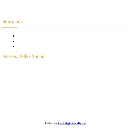
Telefone: (66) 9 8436-0806 E-mail: contato@noticiaexata.com.br
Endereço: Rua A-4, nº 412, Setor A, Centro, CEP: 78580-000, Alta
Floresta - Mato Grosso
Sobre nós
Fale Conosco
Quem Somos
Expediente
Nossas Redes Social
Clay José Frantz ME - CNPJ: 13.321.695/0001-55 2023 Todos os direitos
reservados - É proibida a reprodução de matérias sem ser citada a fonte.
Feito por
Go7 Agência digital