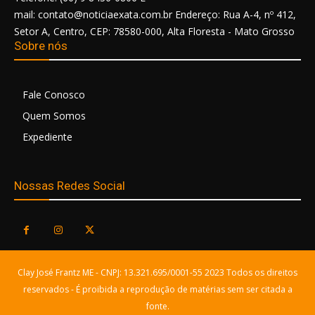
mail: contato@noticiaexata.com.br Endereço: Rua A-4, nº 412,
Setor A, Centro, CEP: 78580-000, Alta Floresta - Mato Grosso
Sobre nós
Fale Conosco
Quem Somos
Expediente
Nossas Redes Social
Clay José Frantz ME - CNPJ: 13.321.695/0001-55 2023 Todos os direitos
reservados - É proibida a reprodução de matérias sem ser citada a
fonte.