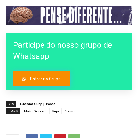
Participe do nosso grupo de
Whatsapp
Entrar no Grupo
VIA
Luciana Cury | Indea
TAGS
Mato Grosso
Soja
Vazio