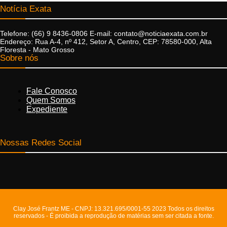
Notícia Exata
Telefone: (66) 9 8436-0806 E-mail: contato@noticiaexata.com.br
Endereço: Rua A-4, nº 412, Setor A, Centro, CEP: 78580-000, Alta
Floresta - Mato Grosso
Sobre nós
Fale Conosco
Quem Somos
Expediente
Nossas Redes Social
Clay José Frantz ME - CNPJ: 13.321.695/0001-55 2023 Todos os direitos
reservados - É proibida a reprodução de matérias sem ser citada a fonte.