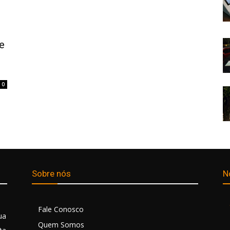
e
0
Sobre nós
N
Fale Conosco
ua
Quem Somos