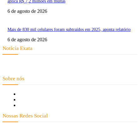
aplica R$ 7,2 milhões em multas
6 de agosto de 2026
Mais de 830 mil celulares foram subtraídos em 2025, aponta relatório
6 de agosto de 2026
Notícia Exata
Telefone: (66) 9 8436-0806 E-mail: contato@noticiaexata.com.br
Endereço: Rua A-4, nº 412, Setor A, Centro, CEP: 78580-000, Alta Floresta
- Mato Grosso
Sobre nós
Fale Conosco
Quem Somos
Expediente
Nossas Redes Social