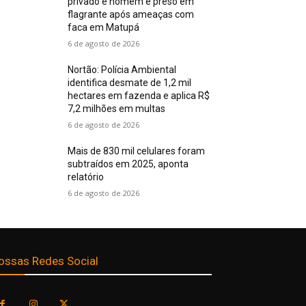
privado e homem é preso em
flagrante após ameaças com
faca em Matupá
6 de agosto de 2026
Nortão: Polícia Ambiental
identifica desmate de 1,2 mil
hectares em fazenda e aplica R$
7,2 milhões em multas
6 de agosto de 2026
Mais de 830 mil celulares foram
subtraídos em 2025, aponta
relatório
6 de agosto de 2026
ossas Redes Social