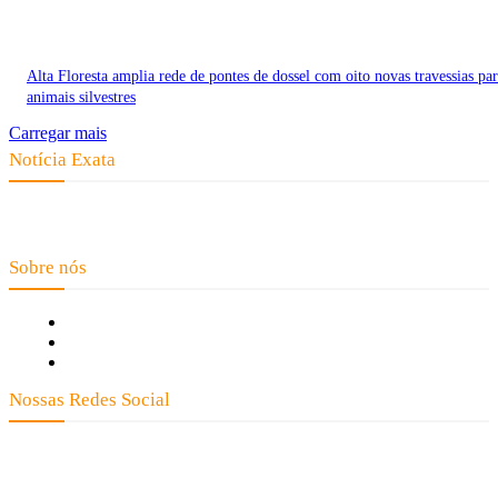
Alta Floresta amplia rede de pontes de dossel com oito novas travessias pa
animais silvestres
Carregar mais
Notícia Exata
Telefone: (66) 9 8436-0806 E-mail: contato@noticiaexata.com.br
Endereço: Rua A-4, nº 412, Setor A, Centro, CEP: 78580-000, Alta Floresta
- Mato Grosso
Sobre nós
Fale Conosco
Quem Somos
Expediente
Nossas Redes Social