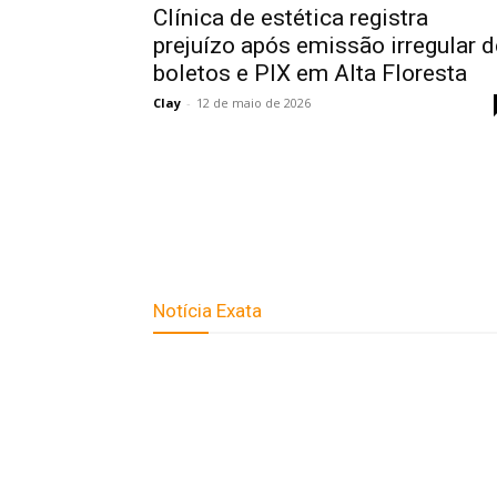
Clínica de estética registra
prejuízo após emissão irregular d
boletos e PIX em Alta Floresta
Clay
-
12 de maio de 2026
Notícia Exata
Telefone: (66) 9 8436-0806 E-
mail: contato@noticiaexata.com.br Endereço: R
A-4, nº 412, Setor A, Centro, CEP: 78580-000, Al
Floresta - Mato Grosso