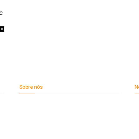
e
0
Sobre nós
N
Fale Conosco
ua
Quem Somos
ta
Expediente