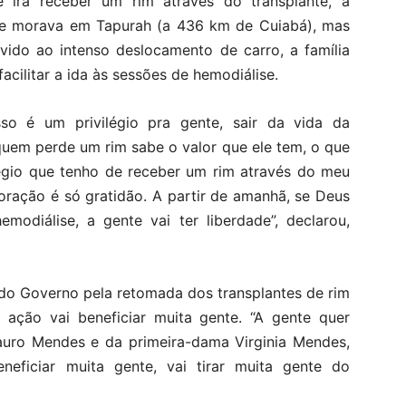
 irá receber um rim através do transplante, a
Ele morava em Tapurah (a 436 km de Cuiabá), mas
vido ao intenso deslocamento de carro, a família
facilitar a ida às sessões de hemodiálise.
so é um privilégio pra gente, sair da vida da
quem perde um rim sabe o valor que ele tem, o que
ilégio que tenho de receber um rim através do meu
oração é só gratidão. A partir de amanhã, se Deus
modiálise, a gente vai ter liberdade”, declarou,
do Governo pela retomada dos transplantes de rim
ção vai beneficiar muita gente. “A gente quer
auro Mendes e da primeira-dama Virginia Mendes,
neficiar muita gente, vai tirar muita gente do