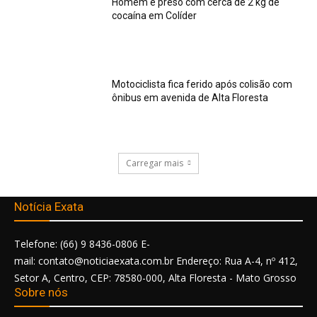
Homem é preso com cerca de 2 kg de
cocaína em Colíder
Motociclista fica ferido após colisão com
ônibus em avenida de Alta Floresta
Carregar mais
Notícia Exata
Telefone: (66) 9 8436-0806 E-
mail: contato@noticiaexata.com.br Endereço: Rua A-4, nº 412,
Setor A, Centro, CEP: 78580-000, Alta Floresta - Mato Grosso
Sobre nós