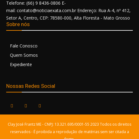
Telefone: (66) 9 8436-0806 E-
mail: contato@noticiaexata.com.br Endereço: Rua A-4, nº 412,
Setor A, Centro, CEP: 78580-000, Alta Floresta - Mato Grosso
Sobre nós
Fale Conosco
Quem Somos
Expediente
Nossas Redes Social
Clay José Frantz ME - CNPJ: 13.321.695/0001-55 2023 Todos os direitos
reservados - É proibida a reprodução de matérias sem ser citada a