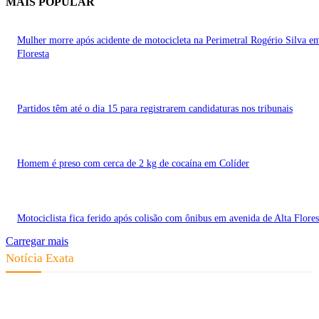
MAIS POPULAR
Mulher morre após acidente de motocicleta na Perimetral Rogério Silva e
Floresta
Partidos têm até o dia 15 para registrarem candidaturas nos tribunais
Homem é preso com cerca de 2 kg de cocaína em Colíder
Motociclista fica ferido após colisão com ônibus em avenida de Alta Flores
Carregar mais
Notícia Exata
Telefone: (66) 9 8436-0806 E-mail: contato@noticiaexata.com.br
Endereço: Rua A-4, nº 412, Setor A, Centro, CEP: 78580-000, Alta Floresta
- Mato Grosso