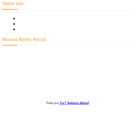
Sobre nós
Fale Conosco
Quem Somos
Expediente
Nossas Redes Social
Clay José Frantz ME - CNPJ: 13.321.695/0001-55 2023 Todos os direitos reservados - É
proibida a reprodução de matérias sem ser citada a fonte.
Feito por
Go7 Agência digital