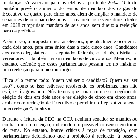
mudanças só valeriam para
os eleitos a partir de 2034. O texto
também prevê o aumento do tempo de mandato dos cargos
do
Executivo de quatro para cinco anos, além de ampliar o mandato de
senadores de oito para
dez anos. Já os prefeitos e vereadores eleitos
em 2028 cumpririam mandato de seis anos, sem
direito à reeleição
para os prefeitos.
Além disso, a proposta unica as eleições, que atualmente ocorrem a
cada dois anos, para uma
única data a cada cinco anos. Candidatos
aos cargos legislativos — deputados federais,
estaduais, distritais e
vereadores — também teriam mandatos de cinco anos. Mendes, no
entanto, defende que esses parlamentares possam ter, no máximo,
uma reeleição para o
mesmo cargo.
“Fica aí o tempo todo: ‘quem vai ser o candidato? Quem vai ser
isso?’, como se isso estivesse
resolvendo os problemas, mas não
está, está agravando. Nós temos que parar com esse
negócio de
eleição de dois em dois anos e ter eleição de cinco em cinco anos,
acabar com
reeleição de Executivo e permitir no Legislativo apenas
uma reeleição”, finalizou.
Durante a leitura da PEC na CCJ, nenhum senador se manifestou
contra o m da reeleição,
indicando um possível consenso em torno
do tema. No entanto, houve críticas à regra de
transição, com
parlamentares defendendo que a proibição à reeleição já passe a