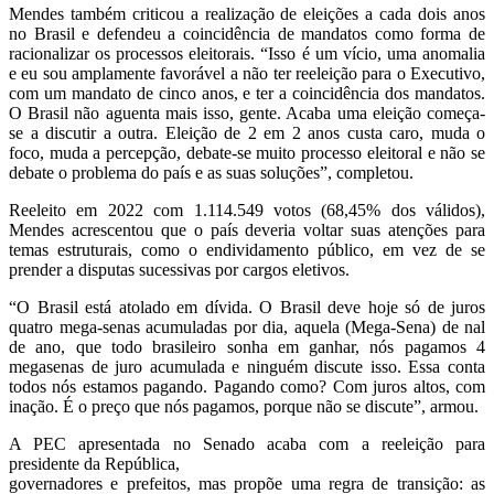
Mendes também criticou a realização de eleições a cada dois anos
no Brasil e defendeu a
coincidência de mandatos como forma de
racionalizar os processos eleitorais. “Isso é um vício,
uma anomalia
e eu sou amplamente favorável a não ter reeleição para o Executivo,
com um
mandato de cinco anos, e ter a coincidência dos mandatos.
O Brasil não aguenta mais isso,
gente. Acaba uma eleição começa-
se a discutir a outra. Eleição de 2 em 2 anos custa caro,
muda o
foco, muda a percepção, debate-se muito processo eleitoral e não se
debate o
problema do país e as suas soluções”, completou.
Reeleito em 2022 com 1.114.549 votos (68,45% dos válidos),
Mendes acrescentou que o país
deveria voltar suas atenções para
temas estruturais, como o endividamento público, em vez de
se
prender a disputas sucessivas por cargos eletivos.
“O Brasil está atolado em dívida. O Brasil deve hoje só de juros
quatro mega-senas acumuladas
por dia, aquela (Mega-Sena) de nal
de ano, que todo brasileiro sonha em ganhar, nós pagamos
4
megasenas de juro acumulada e ninguém discute isso. Essa conta
todos nós estamos
pagando. Pagando como? Com juros altos, com
inação. É o preço que nós pagamos, porque
não se discute”, armou.
A PEC apresentada no Senado acaba com a reeleição para
presidente da República,
governadores e prefeitos, mas propõe uma regra de transição: as