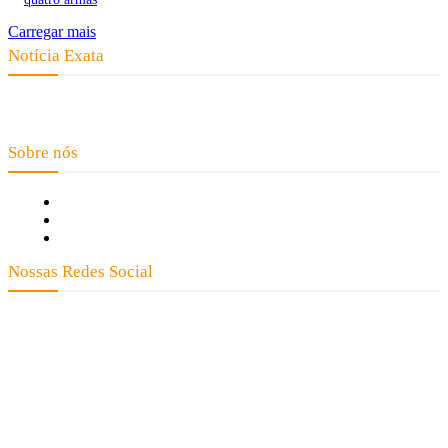
Carregar mais
Notícia Exata
Telefone: (66) 9 8436-0806 E-mail: contato@noticiaexata.com.br
Endereço: Rua A-4, nº 412, Setor A, Centro, CEP: 78580-000, Alta Floresta
- Mato Grosso
Sobre nós
Fale Conosco
Quem Somos
Expediente
Nossas Redes Social
Clay José Frantz ME - CNPJ: 13.321.695/0001-55 2023 Todos os direitos reservados - É
proibida a reprodução de matérias sem ser citada a fonte.