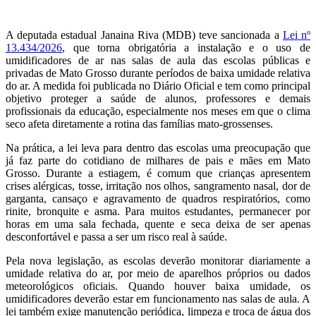
A deputada estadual Janaina Riva (MDB) teve sancionada a
Lei nº
13.434/2026
, que torna obrigatória a instalação e o uso de
umidificadores de ar nas salas de aula das escolas públicas e
privadas de Mato Grosso durante períodos de baixa umidade relativa
do ar. A medida foi publicada no Diário Oficial e tem como principal
objetivo proteger a saúde de alunos, professores e demais
profissionais da educação, especialmente nos meses em que o clima
seco afeta diretamente a rotina das famílias mato-grossenses.
Na prática, a lei leva para dentro das escolas uma preocupação que
já faz parte do cotidiano de milhares de pais e mães em Mato
Grosso. Durante a estiagem, é comum que crianças apresentem
crises alérgicas, tosse, irritação nos olhos, sangramento nasal, dor de
garganta, cansaço e agravamento de quadros respiratórios, como
rinite, bronquite e asma. Para muitos estudantes, permanecer por
horas em uma sala fechada, quente e seca deixa de ser apenas
desconfortável e passa a ser um risco real à saúde.
Pela nova legislação, as escolas deverão monitorar diariamente a
umidade relativa do ar, por meio de aparelhos próprios ou dados
meteorológicos oficiais. Quando houver baixa umidade, os
umidificadores deverão estar em funcionamento nas salas de aula. A
lei também exige manutenção periódica, limpeza e troca de água dos