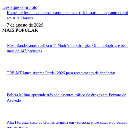
Destaque com Foto
Homem é ferido com arma branca e relata ter sido atacado enquanto dorm
em Alta Floresta
7 de agosto de 2026
MAIS POPULAR
Nova Bandeirantes realiza o 1º Mutirão de Cirurgias Oftalmológicas e bene
mais de 145 pacientes
TRE-MT lança sistema Pardal 2026 para recebimento de denúncias
Polícia Militar apreende três adolescentes tráfico de drogas em Peixoto de
Azevedo
Alta Floresta: crise de ciúmes termina em violência entre casal e apreensão
quatro armas