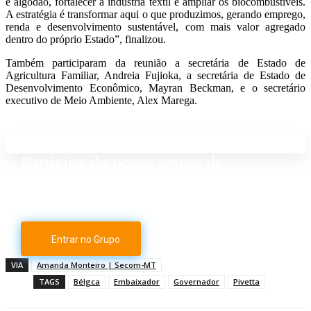
e algodão, fortalecer a indústria têxtil e ampliar os biocombustíveis.
A estratégia é transformar aqui o que produzimos, gerando emprego,
renda e desenvolvimento sustentável, com mais valor agregado
dentro do próprio Estado”, finalizou.
Também participaram da reunião a secretária de Estado de
Agricultura Familiar, Andreia Fujioka, a secretária de Estado de
Desenvolvimento Econômico, Mayran Beckman, e o secretário
executivo de Meio Ambiente, Alex Marega.
Participe do nosso grupo de
Whatsapp
Entrar no Grupo
VIA
Amanda Monteiro | Secom-MT
TAGS
Bélgca
Embaixador
Governador
Pivetta