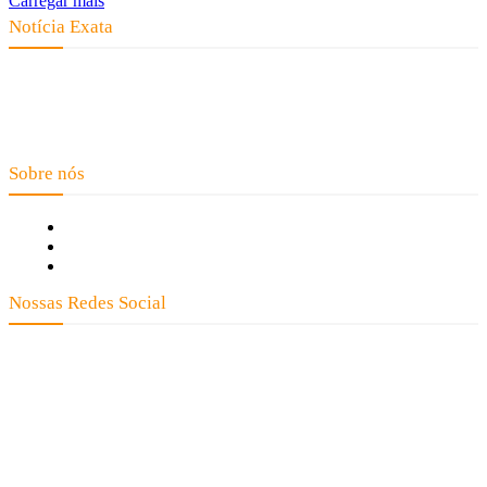
Carregar mais
Notícia Exata
Telefone: (66) 9 8436-0806 E-mail: contato@noticiaexata.com.br
Endereço: Rua A-4, nº 412, Setor A, Centro, CEP: 78580-000, Alta
Floresta - Mato Grosso
Sobre nós
Fale Conosco
Quem Somos
Expediente
Nossas Redes Social
Clay José Frantz ME - CNPJ: 13.321.695/0001-55 2023 Todos os direitos
reservados - É proibida a reprodução de matérias sem ser citada a fonte.