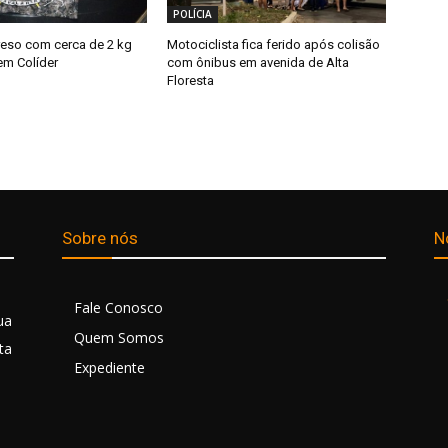
POLÍCIA
eso com cerca de 2 kg
Motociclista fica ferido após colisão
em Colíder
com ônibus em avenida de Alta
Floresta
Sobre nós
N
Fale Conosco
ua
Quem Somos
ta
Expediente