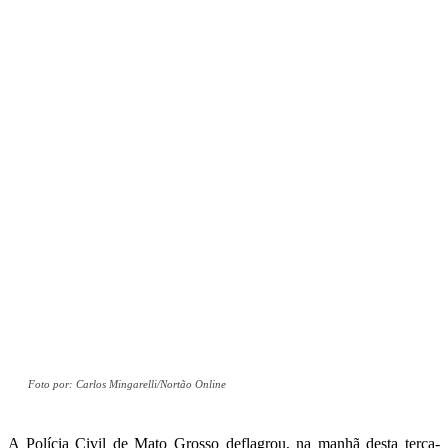
Foto por: Carlos Mingarelli/Nortão Online
A Polícia Civil de Mato Grosso deflagrou, na manhã desta terça-