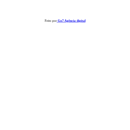
reservados - É proibida a reprodução de matérias sem ser citada a fonte.
Feito por
Go7 Agência digital