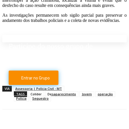
interromper a ação criminosa, localizar a vítima e evitar que o
desfecho do caso resulte em consequências ainda mais graves.
As investigações permanecem sob sigilo parcial para preservar o
andamento dos trabalhos policiais e a coleta de novas evidências.
Participe do nosso grupo de
Whatsapp
Entrar no Grupo
VIA
Assessoria | Polícia Civil - MT
TAGS
Colíder
Desaparecimento
Jovem
operação
Polícia
Sequestro