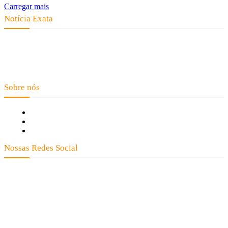
Carregar mais
Notícia Exata
Telefone: (66) 9 8436-0806 E-mail: contato@noticiaexata.com.br
Endereço: Rua A-4, nº 412, Setor A, Centro, CEP: 78580-000, Alta
Floresta - Mato Grosso
Sobre nós
Fale Conosco
Quem Somos
Expediente
Nossas Redes Social
Clay José Frantz ME - CNPJ: 13.321.695/0001-55 2023 Todos os direitos