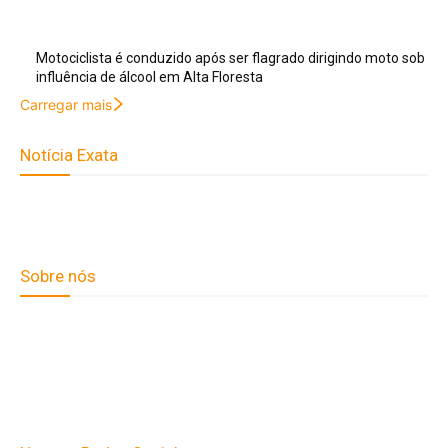
Motociclista é conduzido após ser flagrado dirigindo moto sob
influência de álcool em Alta Floresta
Carregar mais
Notícia Exata
Telefone: (66) 9 8436-0806 E-
mail: contato@noticiaexata.com.br Endereço: Rua A-4, nº 412,
Setor A, Centro, CEP: 78580-000, Alta Floresta - Mato Grosso
Sobre nós
Fale Conosco
Quem Somos
Expediente