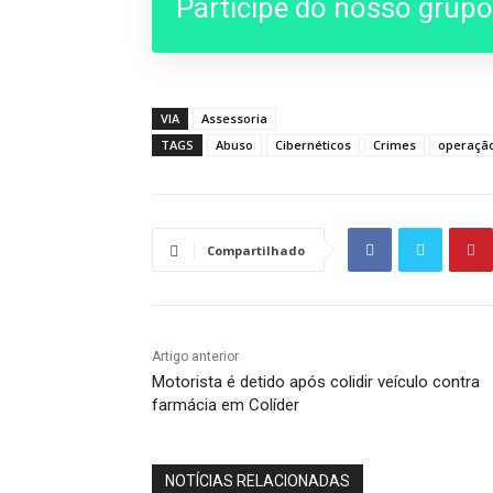
Participe do nosso grup
VIA
Assessoria
TAGS
Abuso
Cibernéticos
Crimes
operaçã
Compartilhado
Artigo anterior
Motorista é detido após colidir veículo contra
farmácia em Colíder
NOTÍCIAS RELACIONADAS