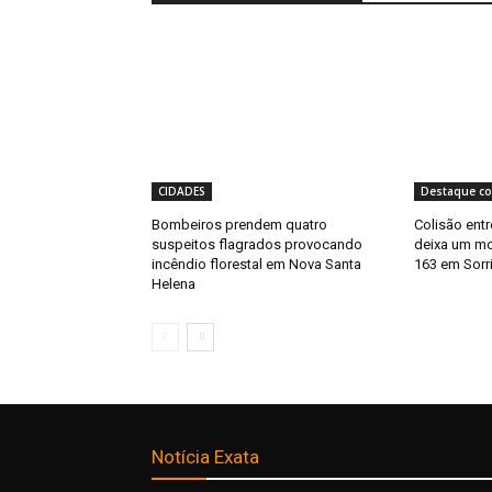
CIDADES
Destaque co
Bombeiros prendem quatro
Colisão entr
suspeitos flagrados provocando
deixa um mor
incêndio florestal em Nova Santa
163 em Sorr
Helena
Notícia Exata