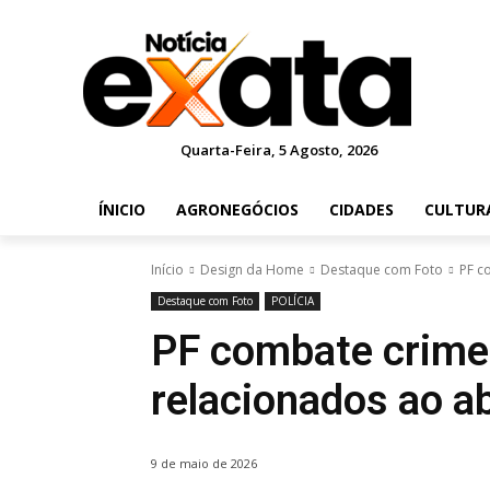
Quarta-Feira, 5 Agosto, 2026
ÍNICIO
AGRONEGÓCIOS
CIDADES
CULTUR
Início
Design da Home
Destaque com Foto
PF c
Destaque com Foto
POLÍCIA
PF combate crime
relacionados ao 
9 de maio de 2026