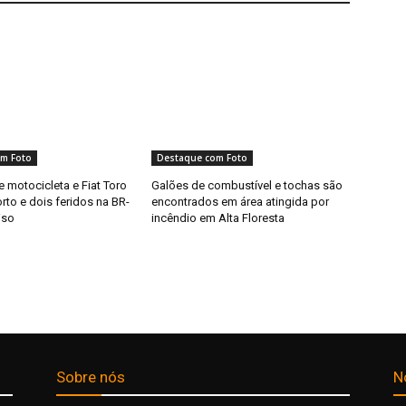
m Foto
Destaque com Foto
e motocicleta e Fiat Toro
Galões de combustível e tochas são
to e dois feridos na BR-
encontrados em área atingida por
iso
incêndio em Alta Floresta
Sobre nós
N