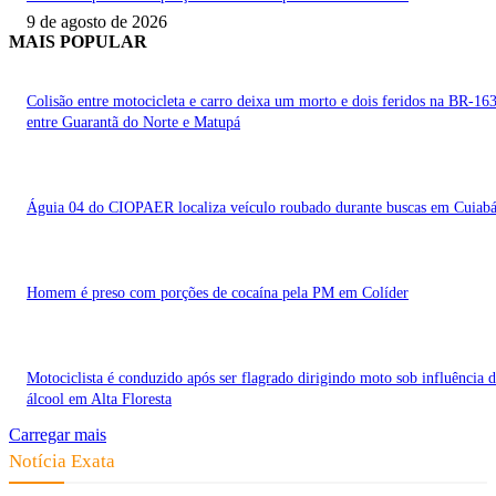
9 de agosto de 2026
MAIS POPULAR
Colisão entre motocicleta e carro deixa um morto e dois feridos na BR-16
entre Guarantã do Norte e Matupá
Águia 04 do CIOPAER localiza veículo roubado durante buscas em Cuiab
Homem é preso com porções de cocaína pela PM em Colíder
Motociclista é conduzido após ser flagrado dirigindo moto sob influência 
álcool em Alta Floresta
Carregar mais
Notícia Exata