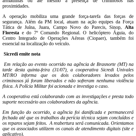
armadilhas ou até mesmo a presença de criminosos nas
proximidades.
A operação mobiliza uma grande força-tarefa das forças de
segurança. Além da PM local, atuam na ação equipes da Força
Tática de Juína, Juara, Campo Novo do Parecis, Sinop,
Alta
Floresta
e do 7º Comando Regional. O helicóptero Águia, do
Centro Integrado de Operações Aéreas (Ciopaer), também foi
essencial na localização do veículo.
Sicredi emite nota
Em relação ao evento ocorrido na agência de Brasnorte (MT) na
tarde desta quinta-feira (31/07), a cooperativa Sicredi Univales
MT/RO informa que os dois colaboradores levados pelos
criminosos já foram liberados e não sofreram nenhuma violência
física. A Polícia Militar foi acionada e investiga o caso.
A cooperativa está colaborando com as investigações e presta todo
suporte necessário aos colaboradores da agência.
Em função do ocorrido, a agência foi danificada e permanecerá
fechada até que os trabalhos da perícia técnica sejam concluídos e
os reparos sejam feitos. A reabertura será comunicada. Orientamos
que os associados utilizem os canais de atendimento digitais (site e
aplicativo).