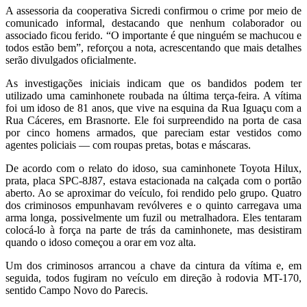
A assessoria da cooperativa Sicredi confirmou o crime por meio de
comunicado informal, destacando que nenhum colaborador ou
associado ficou ferido. “O importante é que ninguém se machucou e
todos estão bem”, reforçou a nota, acrescentando que mais detalhes
serão divulgados oficialmente.
As investigações iniciais indicam que os bandidos podem ter
utilizado uma caminhonete roubada na última terça-feira. A vítima
foi um idoso de 81 anos, que vive na esquina da Rua Iguaçu com a
Rua Cáceres, em Brasnorte. Ele foi surpreendido na porta de casa
por cinco homens armados, que pareciam estar vestidos como
agentes policiais — com roupas pretas, botas e máscaras.
De acordo com o relato do idoso, sua caminhonete Toyota Hilux,
prata, placa SPC-8J87, estava estacionada na calçada com o portão
aberto. Ao se aproximar do veículo, foi rendido pelo grupo. Quatro
dos criminosos empunhavam revólveres e o quinto carregava uma
arma longa, possivelmente um fuzil ou metralhadora. Eles tentaram
colocá-lo à força na parte de trás da caminhonete, mas desistiram
quando o idoso começou a orar em voz alta.
Um dos criminosos arrancou a chave da cintura da vítima e, em
seguida, todos fugiram no veículo em direção à rodovia MT-170,
sentido Campo Novo do Parecis.