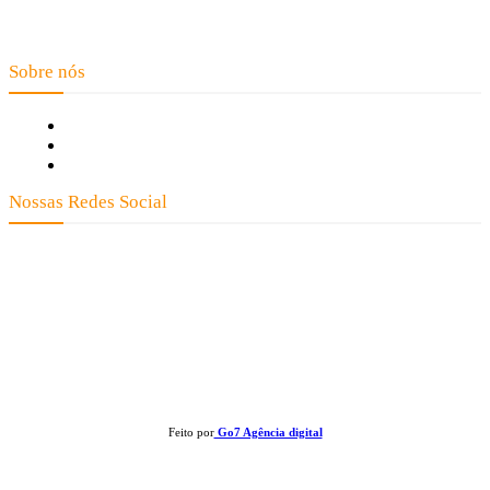
Telefone: (66) 9 8436-0806 E-mail: contato@noticiaexata.com.br
Endereço: Rua A-4, nº 412, Setor A, Centro, CEP: 78580-000, Alta Floresta
- Mato Grosso
Sobre nós
Fale Conosco
Quem Somos
Expediente
Nossas Redes Social
Clay José Frantz ME - CNPJ: 13.321.695/0001-55 2023 Todos os direitos reservados - É
proibida a reprodução de matérias sem ser citada a fonte.
Feito por
Go7 Agência digital