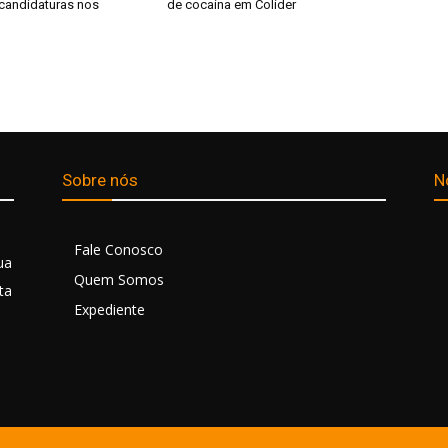
 candidaturas nos
de cocaína em Colíder
Sobre nós
N
Fale Conosco
ua
Quem Somos
ta
Expediente