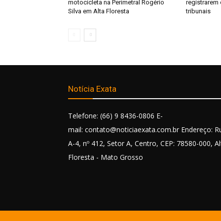
motocicleta na Perimetral Rogério
registrarem
Silva em Alta Floresta
tribunais
Notícia Exata
Telefone: (66) 9 8436-0806 E-
mail: contato@noticiaexata.com.br Endereço: R
A-4, nº 412, Setor A, Centro, CEP: 78580-000, Al
Floresta - Mato Grosso