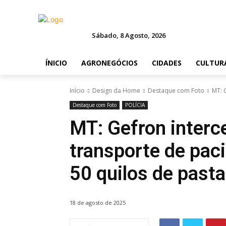
Sábado, 8 Agosto, 2026
ÍNICIO
AGRONEGÓCIOS
CIDADES
CULTUR
Início
Design da Home
Destaque com Foto
MT: 
Destaque com Foto
POLÍCIA
MT: Gefron interc
transporte de paci
50 quilos de past
18 de agosto de 2025