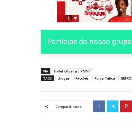
Participe do nosso grup
VIA
Hallef Oliveira | PMMT
TAGS
drogas
Facções
Força Tática
GEFRO
Compartilhado