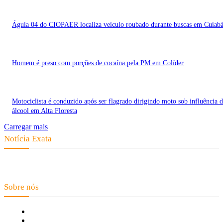
Águia 04 do CIOPAER localiza veículo roubado durante buscas em Cuiab
Homem é preso com porções de cocaína pela PM em Colíder
Motociclista é conduzido após ser flagrado dirigindo moto sob influência 
álcool em Alta Floresta
Carregar mais
Notícia Exata
Telefone: (66) 9 8436-0806 E-mail: contato@noticiaexata.com.br
Endereço: Rua A-4, nº 412, Setor A, Centro, CEP: 78580-000, Alta Floresta
- Mato Grosso
Sobre nós
Fale Conosco
Quem Somos