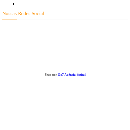
Expediente
Nossas Redes Social
Clay José Frantz ME - CNPJ: 13.321.695/0001-55 2023 Todos os direitos reservados - É
proibida a reprodução de matérias sem ser citada a fonte.
Feito por
Go7 Agência digital