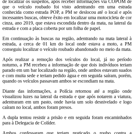
de localizar os suspeitos, após receber informações via COPOM de
que o veículo roubado foi visto adentrando em uma estrada
conhecida como estrada POP, a PM se deslocou até o local e após
incessantes buscas, obteve êxito em localizar uma motocicleta de cor
cinza, ano 2019, que estava escondida dentro da mata, na lateral da
estrada e com a placa coberta por um folha de papel.
Em continuação às buscas na região, adentrando na mata lateral à
estrada, a cerca de 01 km do local onde estava a moto, a PM
conseguiu localizar o veículo roubado abandonado no meio da mata.
Após realizar a remoção dos veículos do local, já no período
noturno, a PM recebeu a informação de que dois indivíduos teriam
parado em um bar localizado na região, onde ambos estavam suados
e com muita sede e teriam pedido água e em seguida saíram, porém,
quando os veículos passavam ambos se escondiam na mata.
Diante das informações, a Polícia retornou até a região onde
visualizou luzes na lateral da estrada e que após notarem a viatura,
adentraram em um pasto, onde havia um solo desnivelado e logo
caíram no local, ambos foram presos.
A dupla tentou resistir a prisão e em seguida foram encaminhados
para à Delegacia de Colíder.
Ambos confessaram que teriam praticado o roubo contra a