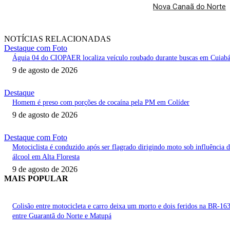
Nova Canaã do Norte
NOTÍCIAS RELACIONADAS
Destaque com Foto
Águia 04 do CIOPAER localiza veículo roubado durante buscas em Cuiab
9 de agosto de 2026
Destaque
Homem é preso com porções de cocaína pela PM em Colíder
9 de agosto de 2026
Destaque com Foto
Motociclista é conduzido após ser flagrado dirigindo moto sob influência 
álcool em Alta Floresta
9 de agosto de 2026
MAIS POPULAR
Colisão entre motocicleta e carro deixa um morto e dois feridos na BR-16
entre Guarantã do Norte e Matupá