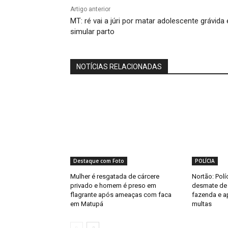
Artigo anterior
MT: ré vai a júri por matar adolescente grávida 
simular parto
NOTÍCIAS RELACIONADAS
Destaque com Foto
POLÍCIA
Mulher é resgatada de cárcere
Nortão: Polí
privado e homem é preso em
desmate de 
flagrante após ameaças com faca
fazenda e a
em Matupá
multas