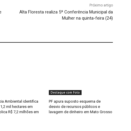
Próximo artigo
e
Alta Floresta realiza 5ª Conferência Municipal da
Mulher na quinta-feira (24)
Destaque com Foto
cia Ambiental identifica
PF apura suposto esquema de
1,2 mil hectares em
desvio de recursos públicos e
plica R$ 7,2 milhões em
lavagem de dinheiro em Mato Grosso