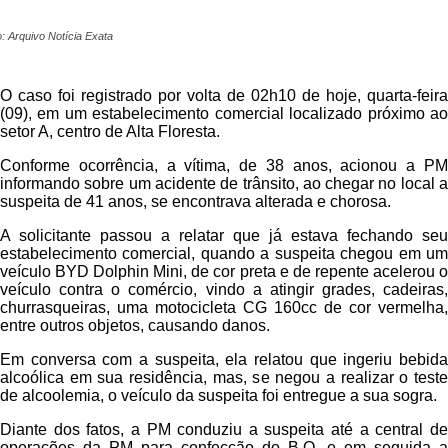
: Arquivo Notícia Exata
O caso foi registrado por volta de 02h10 de hoje, quarta-feira
(09), em um estabelecimento comercial localizado próximo ao
setor A, centro de Alta Floresta.
Conforme ocorrência, a vítima, de 38 anos, acionou a PM
informando sobre um acidente de trânsito, ao chegar no local a
suspeita de 41 anos, se encontrava alterada e chorosa.
A solicitante passou a relatar que já estava fechando seu
estabelecimento comercial, quando a suspeita chegou em um
veículo BYD Dolphin Mini, de cor preta e de repente acelerou o
veículo contra o comércio, vindo a atingir grades, cadeiras,
churrasqueiras, uma motocicleta CG 160cc de cor vermelha,
entre outros objetos, causando danos.
Em conversa com a suspeita, ela relatou que ingeriu bebida
alcoólica em sua residência, mas, se negou a realizar o teste
de alcoolemia, o veículo da suspeita foi entregue a sua sogra.
Diante dos fatos, a PM conduziu a suspeita até a central de
operações da PM para confecção do B.O. e em seguida a