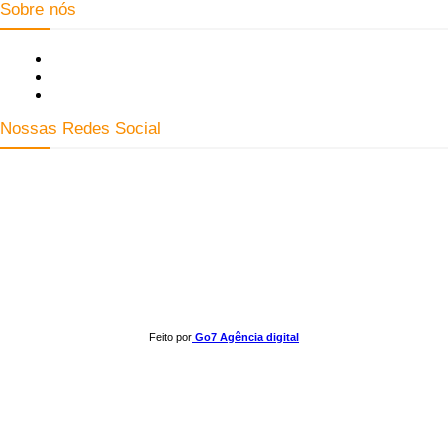
Sobre nós
Fale Conosco
Quem Somos
Expediente
Nossas Redes Social
Clay José Frantz ME - CNPJ: 13.321.695/0001-55 2023 Todos os direitos
reservados - É proibida a reprodução de matérias sem ser citada a fonte.
Feito por
Go7 Agência digital