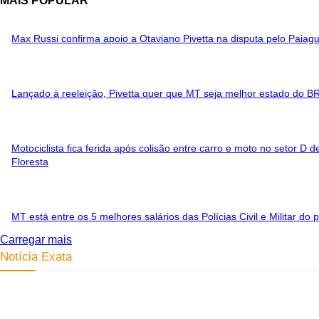
MAIS POPULAR
Max Russi confirma apoio a Otaviano Pivetta na disputa pelo Paiag
Lançado à reeleição, Pivetta quer que MT seja melhor estado do B
Motociclista fica ferida após colisão entre carro e moto no setor D de
Floresta
MT está entre os 5 melhores salários das Polícias Civil e Militar do 
Carregar mais
Notícia Exata
Telefone: (66) 9 8436-0806 E-mail: contato@noticiaexata.com.br
Endereço: Rua A-4, nº 412, Setor A, Centro, CEP: 78580-000, Alta
Floresta - Mato Grosso