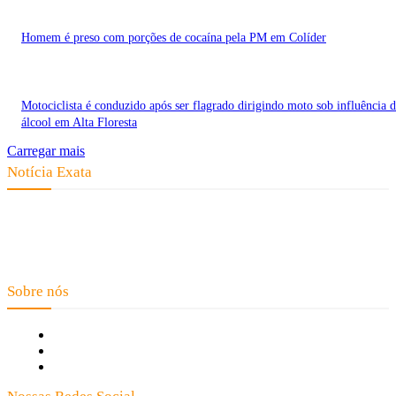
Homem é preso com porções de cocaína pela PM em Colíder
Motociclista é conduzido após ser flagrado dirigindo moto sob influência 
álcool em Alta Floresta
Carregar mais
Notícia Exata
Telefone: (66) 9 8436-0806 E-mail: contato@noticiaexata.com.br
Endereço: Rua A-4, nº 412, Setor A, Centro, CEP: 78580-000, Alta
Floresta - Mato Grosso
Sobre nós
Fale Conosco
Quem Somos
Expediente