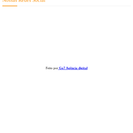
Nossas Redes Social
Clay José Frantz ME - CNPJ: 13.321.695/0001-55 2023 Todos os direitos
reservados - É proibida a reprodução de matérias sem ser citada a fonte.
Feito por
Go7 Agência digital