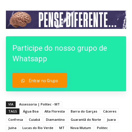
Participe do nosso grupo de
Whatsapp
Entrar no Grupo
VIA
Assessoria | Politec - MT
TAGS
Água Boa
Alta Floresta
Barra do Garças
Cáceres
Confresa
Cuiabá
Diamantino
Guarantã do Norte
Juara
Juína
Lucas do Rio Verde
MT
Nova Mutum
Politec