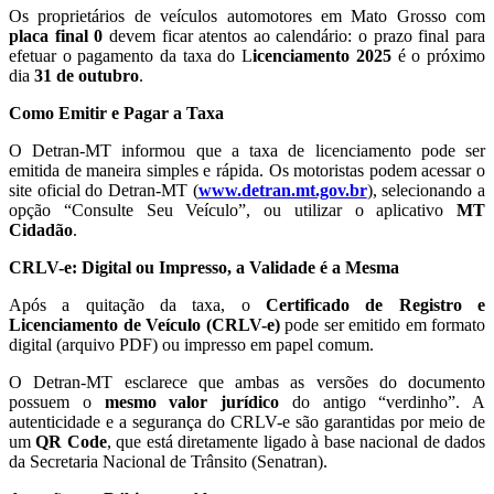
Os proprietários de veículos automotores em Mato Grosso com
placa final 0
devem ficar atentos ao calendário: o prazo final para
efetuar o pagamento da taxa do L
icenciamento 2025
é o próximo
dia
31 de outubro
.
Como Emitir e Pagar a Taxa
O Detran-MT informou que a taxa de licenciamento pode ser
emitida de maneira simples e rápida. Os motoristas podem acessar o
site oficial do Detran-MT (
www.detran.mt.gov.br
), selecionando a
opção “Consulte Seu Veículo”, ou utilizar o aplicativo
MT
Cidadão
.
CRLV-e: Digital ou Impresso, a Validade é a Mesma
Após a quitação da taxa, o
Certificado de Registro e
Licenciamento de Veículo (CRLV-e)
pode ser emitido em formato
digital (arquivo PDF) ou impresso em papel comum.
O Detran-MT esclarece que ambas as versões do documento
possuem o
mesmo valor jurídico
do antigo “verdinho”. A
autenticidade e a segurança do CRLV-e são garantidas por meio de
um
QR Code
, que está diretamente ligado à base nacional de dados
da Secretaria Nacional de Trânsito (Senatran).