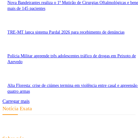
Nova Bandeirantes realiza o 1º Mutirão de Cirurgias Oftalmológicas e bene
mais de 145 pacientes
TRE-MT lança sistema Pardal 2026 para recebimento de denúncias
Polícia Militar apreende três adolescentes tráfico de drogas em Peixoto de
Azevedo
Alta Floresta: crise de ciúmes termina em violência entre casal e apreensão
quatro armas
Carregar mais
Notícia Exata
Telefone: (66) 9 8436-0806 E-mail: contato@noticiaexata.com.br
Endereço: Rua A-4, nº 412, Setor A, Centro, CEP: 78580-000, Alta Floresta
- Mato Grosso