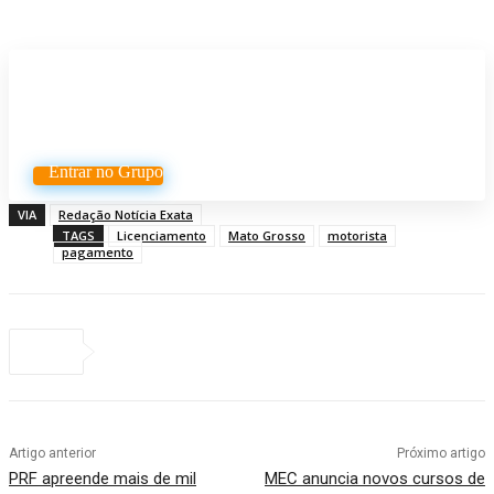
Participe do nosso grupo de
Whatsapp
Entrar no Grupo
VIA
Redação Notícia Exata
TAGS
Licenciamento
Mato Grosso
motorista
pagamento
Artigo anterior
Próximo artigo
PRF apreende mais de mil
MEC anuncia novos cursos de