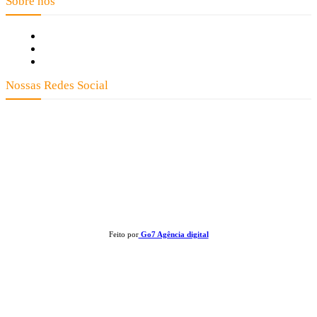
Sobre nós
Fale Conosco
Quem Somos
Expediente
Nossas Redes Social
Clay José Frantz ME - CNPJ: 13.321.695/0001-55 2023 Todos os direitos reservados - É
proibida a reprodução de matérias sem ser citada a fonte.
Feito por
Go7 Agência digital