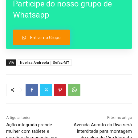
Participe do nosso grupo de
Whatsapp
Entrar no Grupo
VIA
Noelisa Andreola | Sefaz-MT
Artigo anterior
Próximo artigo
Ação integrada prende
Avenida Ariosto da Riva será
mulher com tablete e
interditada para montagem
porções de maconha em
do palco do Vira Floresta