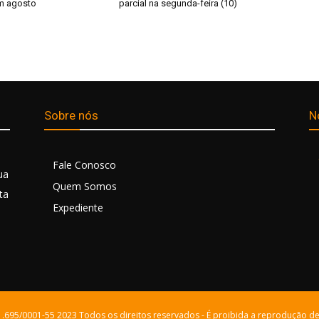
m agosto
parcial na segunda-feira (10)
Sobre nós
N
Fale Conosco
ua
Quem Somos
ta
Expediente
21.695/0001-55 2023 Todos os direitos reservados - É proibida a reprodução de