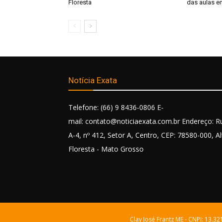
Floresta
das aulas e
Notícia Exata
Telefone: (66) 9 8436-0806 E-
mail: contato@noticiaexata.com.br Endereço: R
A-4, nº 412, Setor A, Centro, CEP: 78580-000, Al
Floresta - Mato Grosso
Clay José Frantz ME - CNPJ: 13.3