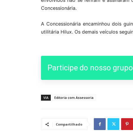
envolvidos não se feriram e assinara
Concessionária.
A Concessionária encaminhou dois gui
utilitária Hilux. Os demais veículos seg
Participe do nosso grup
VIA
Editoria com Assessoria
Compartilhado