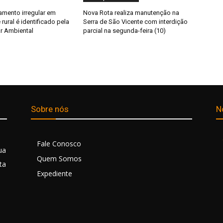
mento irregular em
Nova Rota realiza manutenção na
rural é identificado pela
Serra de São Vicente com interdição
tar Ambiental
parcial na segunda-feira (10)
Sobre nós
N
Fale Conosco
ua
Quem Somos
ta
Expediente