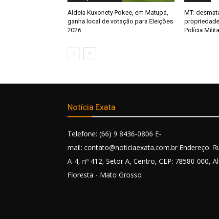
Aldeia Kuxonety Pokee, em Matupá,
MT: desmata
ganha local de votação para Eleições
propriedade 
2026
Polícia Mili
Notícia Exata
Telefone: (66) 9 8436-0806 E-
mail: contato@noticiaexata.com.br Endereço: R
A-4, nº 412, Setor A, Centro, CEP: 78580-000, Al
Floresta - Mato Grosso