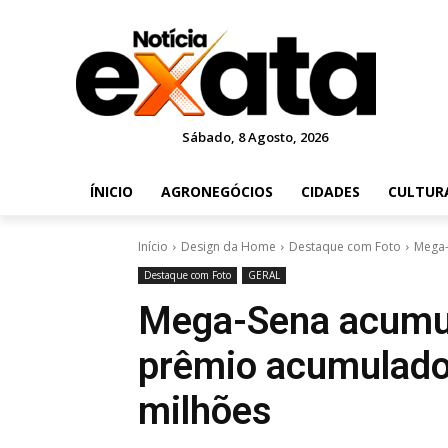
Sábado, 8 Agosto, 2026
ÍNICIO
AGRONEGÓCIOS
CIDADES
CULTUR
Início
Design da Home
Destaque com Foto
Mega-
Destaque com Foto
GERAL
Mega-Sena acumu
prêmio acumulado 
milhões