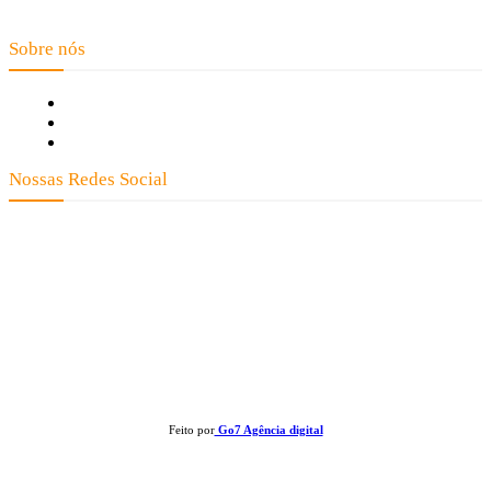
Floresta - Mato Grosso
Sobre nós
Fale Conosco
Quem Somos
Expediente
Nossas Redes Social
Clay José Frantz ME - CNPJ: 13.321.695/0001-55 2023 Todos os direitos
reservados - É proibida a reprodução de matérias sem ser citada a fonte.
Feito por
Go7 Agência digital