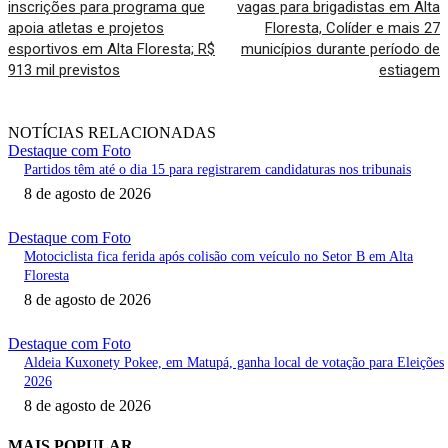
inscrições para programa que
vagas para brigadistas em Alta
apoia atletas e projetos
Floresta, Colíder e mais 27
esportivos em Alta Floresta; R$
municípios durante período de
913 mil previstos
estiagem
NOTÍCIAS RELACIONADAS
Destaque com Foto
Partidos têm até o dia 15 para registrarem candidaturas nos tribunais
8 de agosto de 2026
Destaque com Foto
Motociclista fica ferida após colisão com veículo no Setor B em Alta
Floresta
8 de agosto de 2026
Destaque com Foto
Aldeia Kuxonety Pokee, em Matupá, ganha local de votação para Eleições
2026
8 de agosto de 2026
MAIS POPULAR