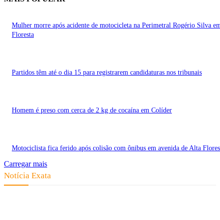
Mulher morre após acidente de motocicleta na Perimetral Rogério Silva e
Floresta
Partidos têm até o dia 15 para registrarem candidaturas nos tribunais
Homem é preso com cerca de 2 kg de cocaína em Colíder
Motociclista fica ferido após colisão com ônibus em avenida de Alta Flores
Carregar mais
Notícia Exata
Telefone: (66) 9 8436-0806 E-mail: contato@noticiaexata.com.br
Endereço: Rua A-4, nº 412, Setor A, Centro, CEP: 78580-000, Alta