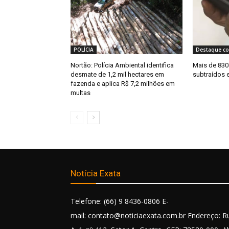
POLÍCIA
Destaque co
Nortão: Polícia Ambiental identifica
Mais de 830 
desmate de 1,2 mil hectares em
subtraídos e
fazenda e aplica R$ 7,2 milhões em
multas
Notícia Exata
Telefone: (66) 9 8436-0806 E-
mail: contato@noticiaexata.com.br Endereço: R