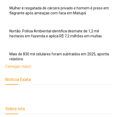
Mulher é resgatada de cárcere privado e homem é preso em
flagrante após ameaças com faca em Matupá
Nortão: Polícia Ambiental identifica desmate de 1,2 mil
hectares em fazenda e aplica R$ 7,2 milhões em multas
Mais de 830 mil celulares foram subtraídos em 2025, aponta
relatório
Carregar mais
Notícia Exata
Telefone: (66) 9 8436-0806 E-
mail: contato@noticiaexata.com.br Endereço: Rua A-4, nº 412,
Setor A, Centro, CEP: 78580-000, Alta Floresta - Mato Grosso
Sobre nós