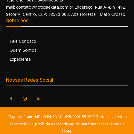
mail: contato@noticiaexata.com.br Endereço: Rua A-4, nº 412,
Setor A, Centro, CEP: 78580-000, Alta Floresta - Mato Grosso
Sobre nós
Fale Conosco
Quem Somos
Expediente
Nossas Redes Social
Clay José Frantz ME - CNPJ: 13.321.695/0001-55 2023 Todos os direitos
reservados - É proibida a reprodução de matérias sem ser citada a
fonte.