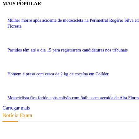
MAIS POPULAR
Mulher morre após acidente de motocicleta na Perimetral Rogério Silva e
Floresta
Partidos têm até o dia 15 para registrarem candidaturas nos tribunais
Homem é preso com cerca de 2 kg de cocaína em Colíder
Motociclista fica ferido após colisão com ônibus em avenida de Alta Flores
Carregar mais
Notícia Exata
Telefone: (66) 9 8436-0806 E-mail: contato@noticiaexata.com.br
Endereço: Rua A-4, nº 412, Setor A, Centro, CEP: 78580-000, Alta Floresta