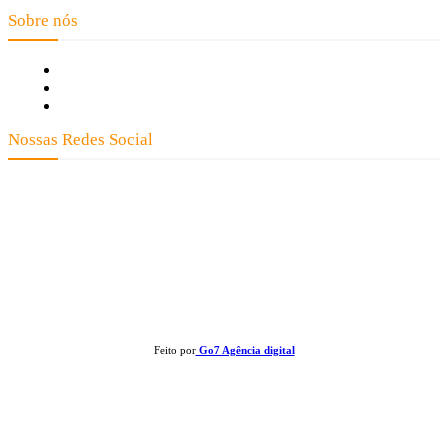
- Mato Grosso
Sobre nós
Fale Conosco
Quem Somos
Expediente
Nossas Redes Social
Clay José Frantz ME - CNPJ: 13.321.695/0001-55 2023 Todos os direitos reservados - É
proibida a reprodução de matérias sem ser citada a fonte.
Feito por
Go7 Agência digital