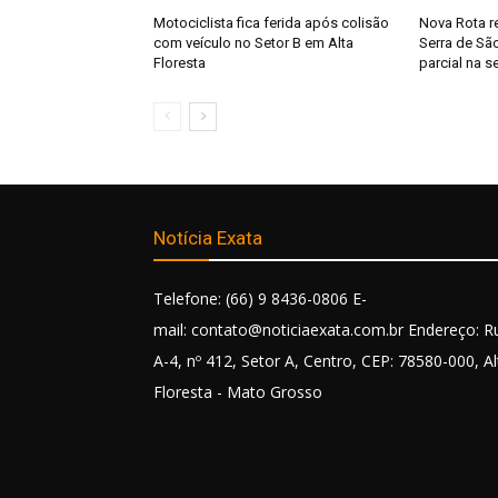
Motociclista fica ferida após colisão
Nova Rota r
com veículo no Setor B em Alta
Serra de Sã
Floresta
parcial na s
Notícia Exata
Telefone: (66) 9 8436-0806 E-
mail: contato@noticiaexata.com.br Endereço: R
A-4, nº 412, Setor A, Centro, CEP: 78580-000, Al
Floresta - Mato Grosso