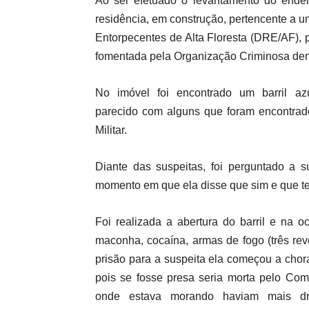
Ao ser efetuado o levantamento do endere
residência, em construção, pertencente a u
Entorpecentes de Alta Floresta (DRE/AF), p
fomentada pela Organização Criminosa d
No imóvel foi encontrado um barril a
parecido com alguns que foram encontrado
Militar.
Diante das suspeitas, foi perguntado a su
momento em que ela disse que sim e que teri
Foi realizada a abertura do barril e na 
maconha, cocaína, armas de fogo (três rev
prisão para a suspeita ela começou a chor
pois se fosse presa seria morta pelo C
onde estava morando haviam mais dr