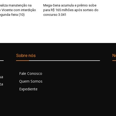
ealiza manutenção na
Mega-Sena acumula e prêmio sobe
o Vicente com interdição
para R$ 165 milhões após sorteio do
egunda-feira (10)
concurso 3.041
Sobre nós
N
Fale Conosco
ua
Quem Somos
ta
Expediente