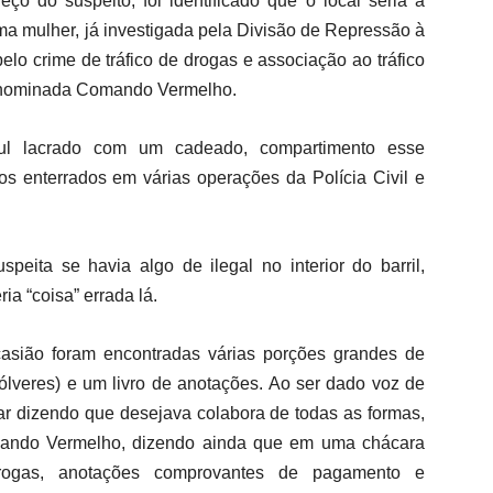
ço do suspeito, foi identificado que o local seria a
ma mulher, já investigada pela Divisão de Repressão à
elo crime de tráfico de drogas e associação ao tráfico
enominada Comando Vermelho.
zul lacrado com um cadeado, compartimento esse
s enterrados em várias operações da Polícia Civil e
speita se havia algo de ilegal no interior do barril,
a “coisa” errada lá.
ocasião foram encontradas várias porções grandes de
ólveres) e um livro de anotações. Ao ser dado voz de
ar dizendo que desejava colabora de todas as formas,
omando Vermelho, dizendo ainda que em uma chácara
ogas, anotações comprovantes de pagamento e