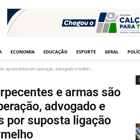
A
ECONOMIA
EDUCAÇÃO
ESPORTE
GERAL
POLÍC
 são apreendidas em operação, advogado e mulher...
torpecentes e armas são
peração, advogado e
s por suposta ligação
rmelho